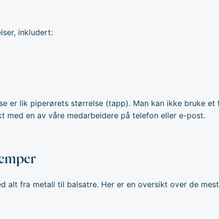
lser, inkludert:
e er lik piperørets størrelse (tapp). Man kan ikke bruke et for
kt
med en av våre medarbeidere på telefon eller e-post.
ulemper
ed alt fra metall til balsatre. Her er en oversikt over de mes