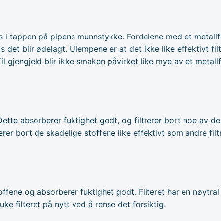
res i tappen på pipens munnstykke. Fordelene med et metallfilt
s det blir ødelagt. Ulempene er at det ikke like effektivt filt
il gjengjeld blir ikke smaken påvirket like mye av et metallf
. Dette absorberer fuktighet godt, og filtrerer bort noe av 
trerer bort de skadelige stoffene like effektivt som andre filt
toffene og absorberer fuktighet godt. Filteret har en nøytr
ke filteret på nytt ved å rense det forsiktig.