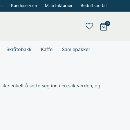
nt
Kundeservice
Mine fakturaer
Bedriftsportal
Skråtobakk
Kaffe
Samlepakker
d like enkelt å sette seg inn i en slik verden, og