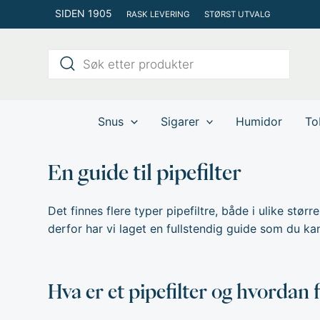
Hopp
SIDEN 1905
RASK LEVERING
STØRST UTVALG
rett
til
Products
innholdet
search
Snus
Sigarer
Humidor
To
En guide til pipefilter
Det finnes flere typer pipefiltre, både i ulike større
derfor har vi laget en fullstendig guide som du kan
Hva er et pipefilter og hvordan 