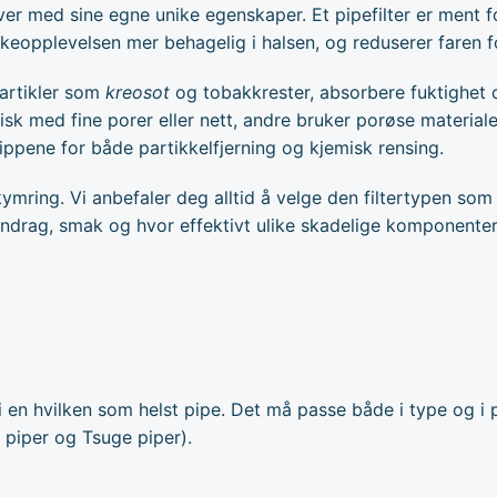
hver med sine egne unike egenskaper. Et pipefilter er ment 
keopplevelsen mer behagelig i halsen, og reduserer faren 
partikler som
kreosot
og tobakkrester, absorbere fuktighet og
isk med fine porer eller nett, andre bruker porøse material
ippene for både partikkelfjerning og kjemisk rensing.
bekymring. Vi anbefaler deg alltid å velge den filtertypen s
nndrag, smak og hvor effektivt ulike skadelige komponenter 
 i en hvilken som helst pipe. Det må passe både i type og i
on piper og Tsuge piper).