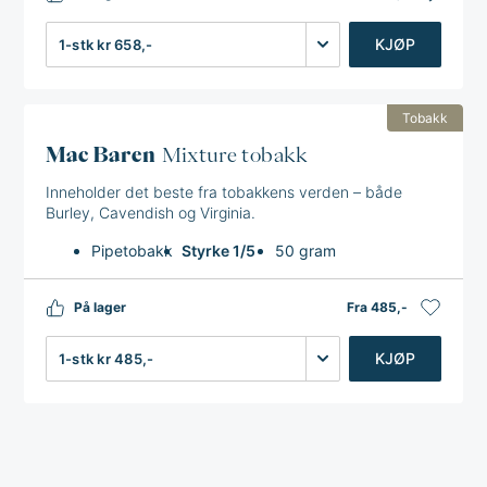
Antall
KJØP
Tobakk
Mac Baren
Mixture tobakk
Inneholder det beste fra tobakkens verden – både
Burley, Cavendish og Virginia.
Pipetobakk
Styrke 1/5
50 gram
På lager
Fra 485,-
Antall
KJØP