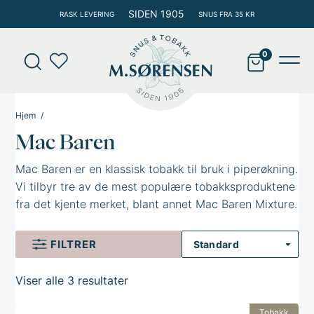
Hopp
SIDEN 1905
RASK LEVERING
SNUS FRA 35 KR
rett
til
Products
innholdet
search
Main
Men
Hjem
Mac Baren
Mac Baren er en klassisk tobakk til bruk i piperøkning.
Vi tilbyr tre av de mest populære tobakksproduktene
fra det kjente merket, blant annet Mac Baren Mixture.
Mixture er en løskuttet pipetobakk med blant annet
Burley-, Cavendish- og Virginia-tobakk, som sammen
FILTRER
skaper en lett og søtlig smaksopplevelse.
Viser alle 3 resultater
Tobakk