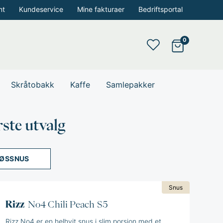
nt
Kundeservice
Mine fakturaer
Bedriftsportal
Skråtobakk
Kaffe
Samlepakker
rste utvalg
ØSSNUS
Snus
Rizz
No4 Chili Peach S5
Rizz No4 er en helhvit snus i slim porsjon med et