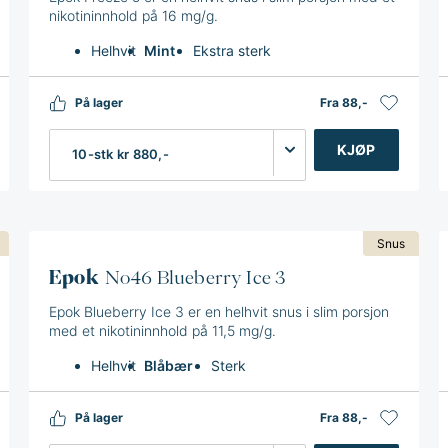
nikotininnhold på 16 mg/g.
Helhvit
Mint
Ekstra sterk
På lager
Fra 88,-
Antall
KJØP
Snus
Epok
No46 Blueberry Ice 3
Epok Blueberry Ice 3 er en helhvit snus i slim porsjon
med et nikotininnhold på 11,5 mg/g.
Helhvit
Blåbær
Sterk
På lager
Fra 88,-