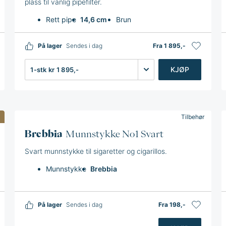
plass til vanlig pipefilter.
Rett pipe
14,6 cm
Brun
På lager
Sendes i dag
Fra 1 895,-
Antall
KJØP
Tilbehør
Brebbia
Munnstykke No1 Svart
Svart munnstykke til sigaretter og cigarillos.
Munnstykke
Brebbia
På lager
Sendes i dag
Fra 198,-