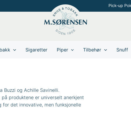
Pick-up Poi
bakk
Sigaretter
Piper
Tilbehør
Snuff
 Buzzi og Achille Savinelli.
en på produktene er universelt anerkjent
for det innovative, men funksjonelle
rebbia (VA). Brebbia har en stor samling