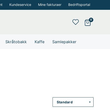
nt
Kundeservice
Mine fakturaer
Bedriftsportal
Skråtobakk
Kaffe
Samlepakker