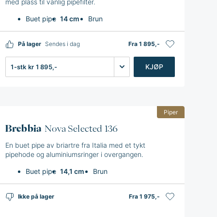
med plass til vanlig pipefilter.
Buet pipe
14 cm
Brun
På lager
Sendes i dag
Fra 1 895,-
Antall
KJØP
Piper
Brebbia
Nova Selected 136
En buet pipe av briartre fra Italia med et tykt
pipehode og aluminiumsringer i overgangen.
Buet pipe
14,1 cm
Brun
Ikke på lager
Fra 1 975,-