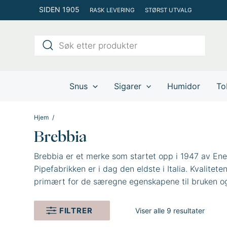
Hopp
SIDEN 1905
RASK LEVERING
STØRST UTVALG
rett
til
Products
innholdet
search
Snus
Sigarer
Humidor
To
Hjem
Brebbia
Brebbia er et merke som startet opp i 1947 av Enea
Pipefabrikken er i dag den eldste i Italia. Kvalitet
primært for de særegne egenskapene til bruken og 
design.
FILTRER
Viser alle 9 resultater
I 1979 åpnet Brebbia et pipemuseum som ligger i B