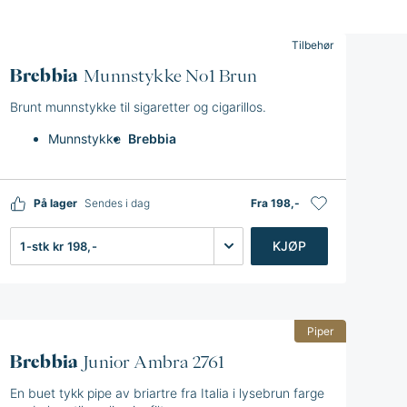
Tilbehør
Brebbia
Munnstykke No1 Brun
Brunt munnstykke til sigaretter og cigarillos.
Munnstykke
Brebbia
På lager
Sendes i dag
Fra 198,-
Antall
KJØP
Piper
Brebbia
Junior Ambra 2761
En buet tykk pipe av briartre fra Italia i lysebrun farge