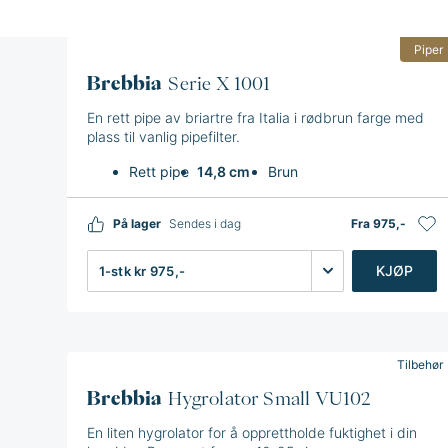
med mye historikk. Firmaet drives i dag av Luciano
Piper
Brebbia
Serie X 1001
En rett pipe av briartre fra Italia i rødbrun farge med
plass til vanlig pipefilter.
Rett pipe
14,8 cm
Brun
På lager
Sendes i dag
Fra 975,-
Antall
KJØP
Tilbehør
Brebbia
Hygrolator Small VU102
En liten hygrolator for å opprettholde fuktighet i din