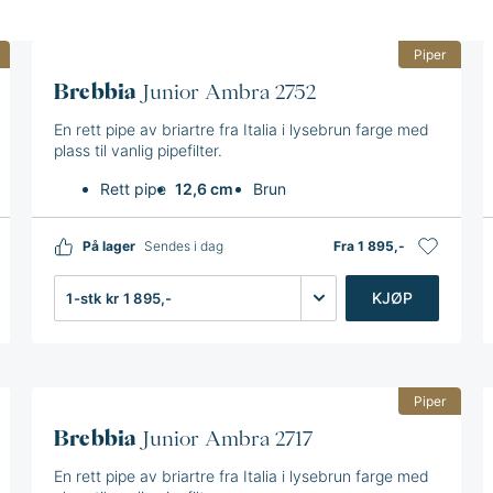
 Buzzi.
Piper
Brebbia
Junior Ambra 2752
En rett pipe av briartre fra Italia i lysebrun farge med
plass til vanlig pipefilter.
Rett pipe
12,6 cm
Brun
På lager
Sendes i dag
Fra 1 895,-
Antall
KJØP
Piper
Brebbia
Junior Ambra 2717
En rett pipe av briartre fra Italia i lysebrun farge med