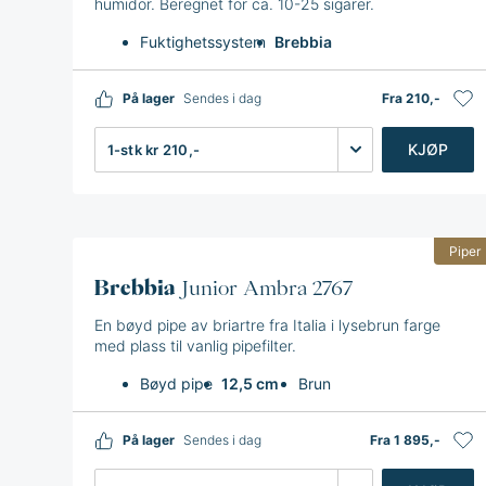
humidor. Beregnet for ca. 10-25 sigarer.
Fuktighetssystem
Brebbia
På lager
Sendes i dag
Fra 210,-
Antall
KJØP
Piper
Brebbia
Junior Ambra 2767
En bøyd pipe av briartre fra Italia i lysebrun farge
med plass til vanlig pipefilter.
Bøyd pipe
12,5 cm
Brun
På lager
Sendes i dag
Fra 1 895,-
Antall