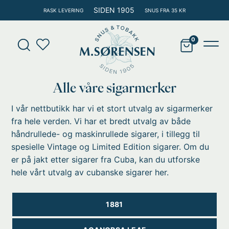
Hopp
SIDEN 1905
RASK LEVERING
SNUS FRA 35 KR
rett
til
Products
innholdet
search
Main
Men
Alle våre sigarmerker
I vår nettbutikk har vi et stort utvalg av sigarmerker
fra hele verden. Vi har et bredt utvalg av både
håndrullede- og maskinrullede sigarer, i tillegg til
spesielle Vintage og Limited Edition sigarer. Om du
er på jakt etter sigarer fra Cuba, kan du utforske
hele vårt utvalg av
cubanske sigarer
her.
1881