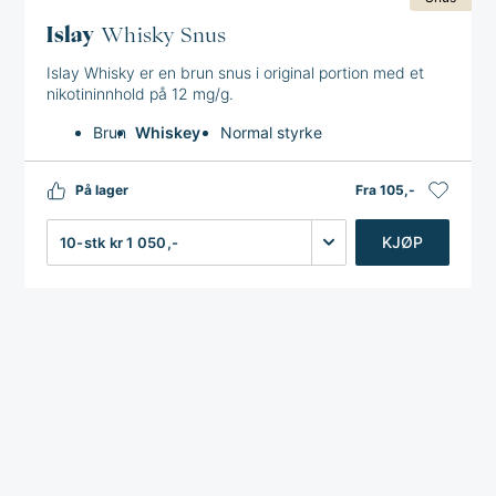
måneder før den blir tilsatt snusen. I tillegg til denne
Islay
Whisky Snus
unike lagringen, blir snusen også tilsatt smak av
whiskey for en komplett smaksopplevelse.
Islay Whisky er en brun snus i original portion med et
nikotininnhold på 12 mg/g.
En annen ting som er verdt å bemerke seg, er at Islay
Brun
Whiskey
Normal styrke
kun innholder tobakkk fra den beste delen av
tobakksplanten. Tobakken som brukes i produksjonen
av Islay består av 100% Ligero-blader. Ligero er det
På lager
Fra 105,-
bladet som gror på den øverste delen av
Antall
KJØP
tobakksplanten.