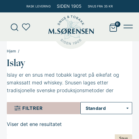
Hopp
SIDEN 1905
RASK LEVERING
SNUS FRA 35 KR
rett
til
Products
innholdet
search
Main
Men
Hjem
Islay
Islay er en snus med tobakk lagret på eikefat og
smakssatt med whiskey. Snusen lages etter
tradisjonelle svenske produksjonsmetoder der
tobakken sakte varmes opp i et oppvarmet rom,
istedenfor å pasteuriseres. Behandling av tobakk på
FILTRER
denne måten fører til en renere tobakkskarakter og
smak.
Viser det ene resultatet
Tobakken som i snusen, lagres på eikefat i 18
Snus