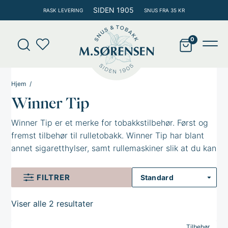
Hopp
SIDEN 1905
RASK LEVERING
SNUS FRA 35 KR
rett
til
Products
innholdet
search
Main
Men
Hjem
Winner Tip
Winner Tip er et merke for tobakkstilbehør. Først og
fremst tilbehør til rulletobakk. Winner Tip har blant
annet sigaretthylser, samt rullemaskiner slik at du kan
rulle din egen sigarett. Se vårt utvalg her.
FILTRER
Viser alle 2 resultater
Tilbehør