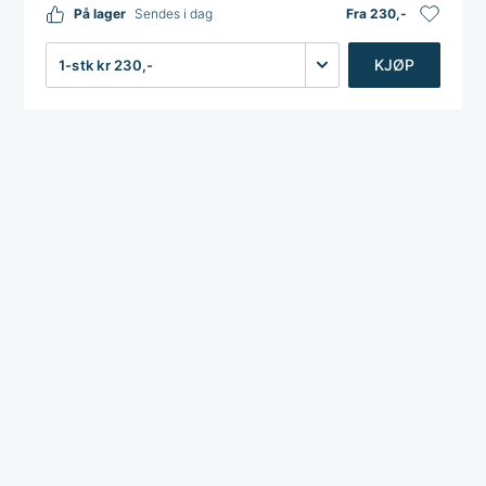
På lager
Sendes i dag
Fra 230,-
Antall
KJØP