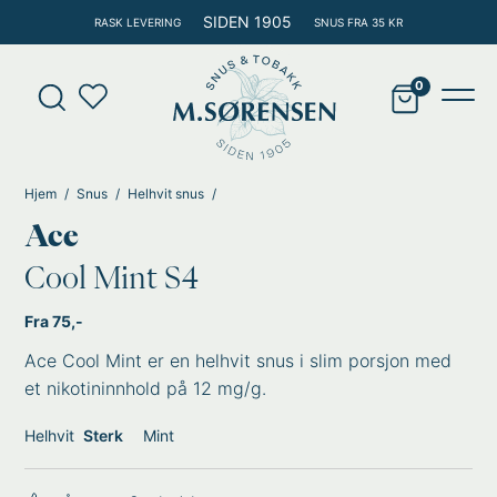
Hopp
SIDEN 1905
RASK LEVERING
SNUS FRA 35 KR
rett
til
Products
innholdet
search
Main
Men
Hjem
Snus
Helhvit snus
Ace
Cool Mint S4
Fra 75,-
Ace Cool Mint er en helhvit snus i slim porsjon med
et nikotininnhold på 12 mg/g.
Helhvit
Sterk
Mint