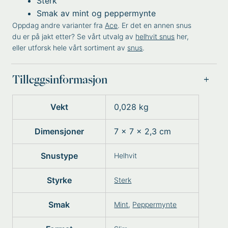
Sterk
Smak av mint og peppermynte
Oppdag andre varianter fra
Ace
. Er det en annen snus
du er på jakt etter? Se vårt utvalg av
helhvit snus
her,
eller utforsk hele vårt sortiment av
snus
.
Tilleggsinformasjon
Vekt
0,028 kg
Dimensjoner
7 × 7 × 2,3 cm
Snustype
Helhvit
Styrke
Sterk
Smak
Mint
,
Peppermynte