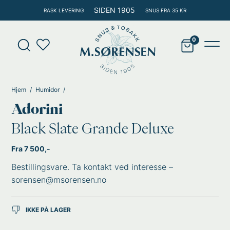
Hopp
SIDEN 1905
RASK LEVERING
SNUS FRA 35 KR
rett
til
Products
innholdet
search
Main
Men
Hjem
Humidor
Adorini
Black Slate Grande Deluxe
Fra 7 500,-
Bestillingsvare. Ta kontakt ved interesse –
sorensen@msorensen.no
IKKE PÅ LAGER