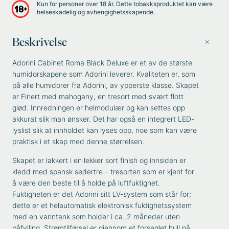
Kun for personer over 18 år. Dette tobakksproduktet kan være
helseskadelig og avhengighetsskapende.
Beskrivelse
Adorini Cabinet Roma Black Deluxe er et av de største
humidorskapene som Adorini leverer. Kvaliteten er, som
på alle humidorer fra Adorini, av ypperste klasse. Skapet
er Finert med mahogany, en tresort med svært flott
glød. Innredningen er helmodulær og kan settes opp
akkurat slik man ønsker. Det har også en integrert LED-
lyslist slik at innholdet kan lyses opp, noe som kan være
praktisk i et skap med denne størrelsen.
Skapet er lakkert i en lekker sort finish og innsiden er
kledd med spansk sedertre – tresorten som er kjent for
å være den beste til å holde på luftfuktighet.
Fuktigheten er det Adorini sitt LV-system som står for;
dette er et helautomatisk elektronisk fuktighetssystem
med en vanntank som holder i ca. 2 måneder uten
påfylling. Strømtilførsel er gjennom et forseglet hull på