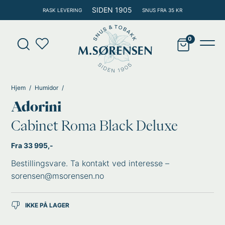
Hopp
SIDEN 1905
RASK LEVERING
SNUS FRA 35 KR
rett
til
Products
innholdet
search
Main
Men
Hjem
Humidor
Adorini
Cabinet Roma Black Deluxe
Fra 33 995,-
Bestillingsvare. Ta kontakt ved interesse –
sorensen@msorensen.no
IKKE PÅ LAGER