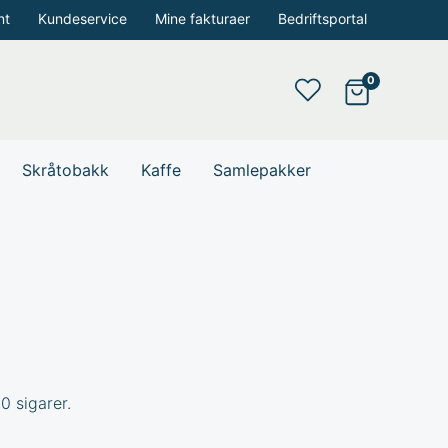
nt
Kundeservice
Mine fakturaer
Bedriftsportal
Skråtobakk
Kaffe
Samlepakker
0 sigarer.