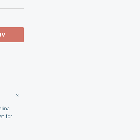
RV
alina
et for