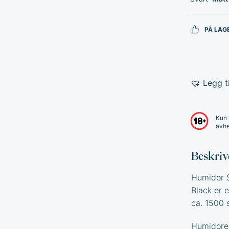
PÅ LAG
Legg ti
Kun 
avhe
Beskriv
Humidor S
Black er e
ca. 1500 s
Humidoren