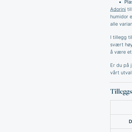
Pla
Adorini
ti
humidor e
alle varia
I tillegg 
svært høy 
å være et
Er du på 
vårt utva
Tillegg
D