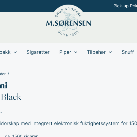
Pick-up Poi
bakk
Sigaretter
Piper
Tilbehør
Snuff
dor
ni
 Black
,-
midorskap
med integrert elektronisk fuktighetssystem for 150
ca. 1500 sigarer