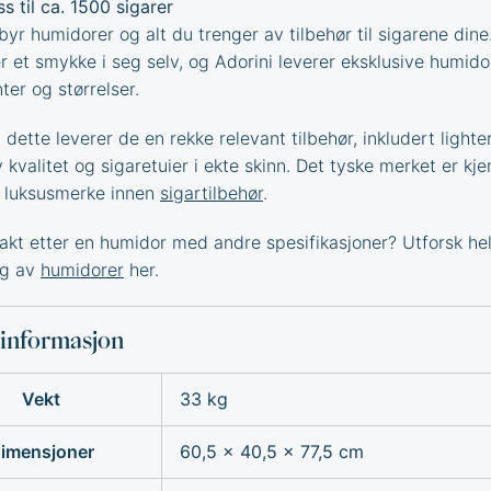
ss til ca. 1500 sigarer
lbyr humidorer og alt du trenger av tilbehør til sigarene dine
r et smykke i seg selv, og Adorini leverer eksklusive humidor
nter og størrelser.
til dette leverer de en rekke relevant tilbehør, inkludert lighte
kvalitet og sigaretuier i ekte skinn. Det tyske merket er kje
 luksusmerke innen
sigartilbehør
.
jakt etter en humidor med andre spesifikasjoner? Utforsk he
lg av
humidorer
her.
sinformasjon
Vekt
33 kg
imensjoner
60,5 × 40,5 × 77,5 cm