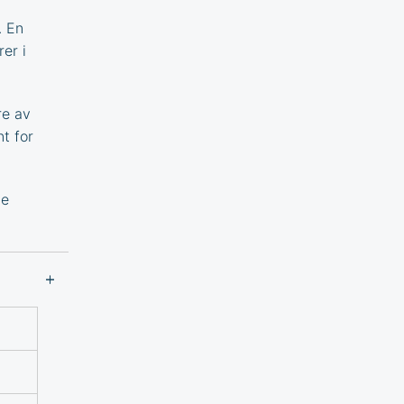
. En
er i
re av
nt for
le