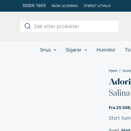
Hopp
SIDEN 1905
RASK LEVERING
STØRST UTVALG
rett
til
Products
innholdet
search
Snus
Sigarer
Humidor
To
Hjem
Humi
Adori
Salina
Fra 25 598
Stort hu
Svart
Matt