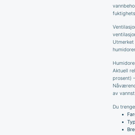
vannbehol
fuktighets
Ventilasj
ventilasjo
Utmerket l
humidore
Humidoren
Aktuell re
prosent) 
Nåværende
av vannst
Du trenge
Far
Typ
Bre