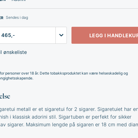
Sendes i dag
ER
LEGG I HANDLEKU
l ønskeliste
for personer over 18 år. Dette tobakksproduktet kan være helseskadelig og
ngighetsskapende.
else
garetui metall er et sigaretui for 2 sigarer. Sigaretuiet har e
ish i klassisk adorini stil. Sigartuben er perfekt for sikker
 av sigarer. Maksimum lengde på sigaren er 18 cm med dia