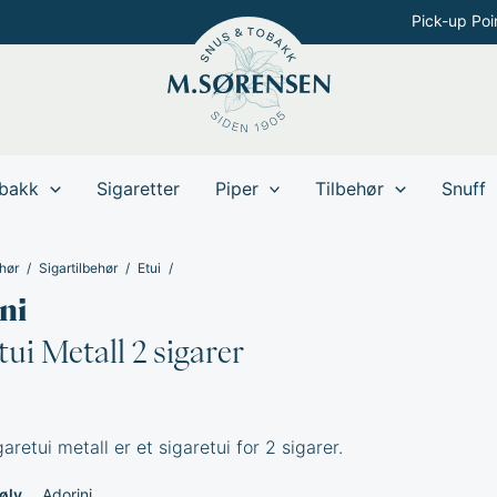
Pick-up Poi
bakk
Sigaretter
Piper
Tilbehør
Snuff
hør
Sigartilbehør
Etui
ni
tui Metall 2 sigarer
garetui metall er et sigaretui for 2 sigarer.
ølv
Adorini