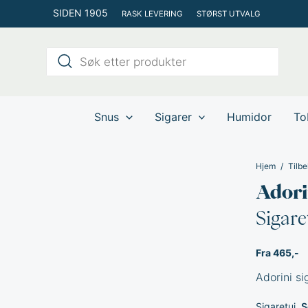
Hopp
SIDEN 1905
RASK LEVERING
STØRST UTVALG
rett
til
Products
innholdet
search
Snus
Sigarer
Humidor
To
Hjem
Tilbe
Adori
Sigare
Fra 465,-
Adorini si
Sigaretui
S