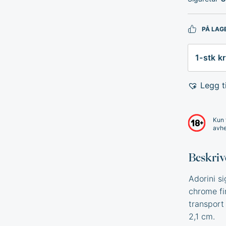
PÅ LAG
Antall
Legg ti
Kun 
avhe
Beskriv
Adorini si
chrome fin
transport
2,1 cm.