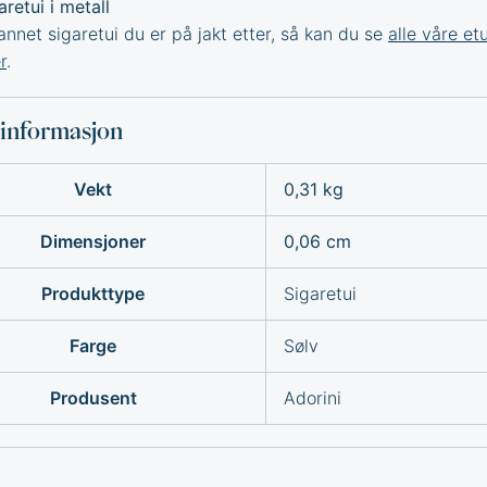
aretui i metall
annet sigaretui du er på jakt etter, så kan du se
alle våre etui
r
.
sinformasjon
Vekt
0,31 kg
Dimensjoner
0,06 cm
Produkttype
Sigaretui
Farge
Sølv
Produsent
Adorini