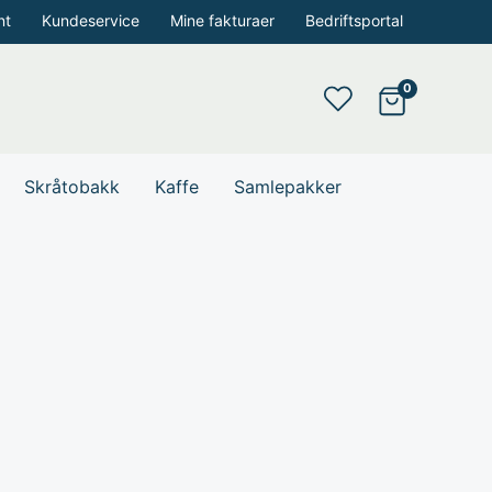
nt
Kundeservice
Mine fakturaer
Bedriftsportal
Skråtobakk
Kaffe
Samlepakker