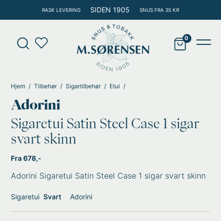
Hopp
SIDEN 1905
RASK LEVERING
SNUS FRA 35 KR
rett
til
Products
innholdet
search
Main
Men
Hjem
Tilbehør
Sigartilbehør
Etui
Adorini
Sigaretui Satin Steel Case 1 sigar
svart skinn
Fra 678,-
Adorini Sigaretui Satin Steel Case 1 sigar svart skinn
Sigaretui
Svart
Adorini