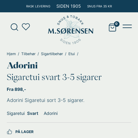
Hopp
SIDEN 1905
RASK LEVERING
SNUS FRA 35 KR
rett
til
Products
innholdet
search
Main
Men
Hjem
Tilbehør
Sigartilbehør
Etui
Adorini
Sigaretui svart 3-5 sigarer
Fra 898,-
Adorini Sigaretui sort 3-5 sigarer.
Sigaretui
Svart
Adorini
PÅ LAGER