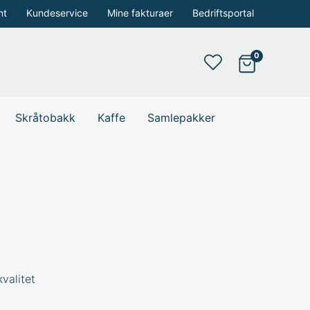
nt
Kundeservice
Mine fakturaer
Bedriftsportal
Skråtobakk
Kaffe
Samlepakker
valitet