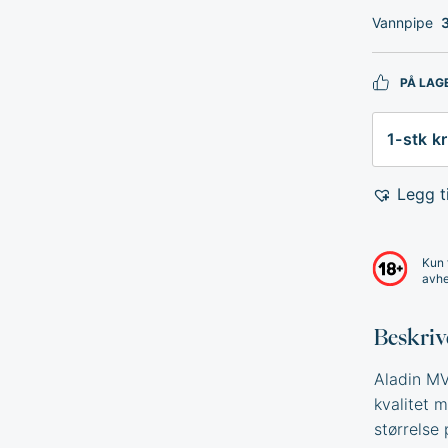
Vannpipe
PÅ LAG
Antall
Legg ti
Kun 
avhe
Beskriv
Aladin MV
kvalitet 
størrelse