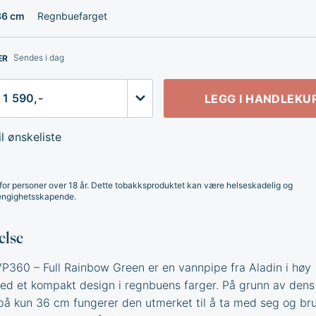
36 cm
Regnbuefarget
Sendes i dag
ER
LEGG I HANDLEKU
l ønskeliste
for personer over 18 år. Dette tobakksproduktet kan være helseskadelig og
ngighetsskapende.
else
P360 – Full Rainbow Green er en vannpipe fra Aladin i høy
med et kompakt design i regnbuens farger. På grunn av dens
 på kun 36 cm fungerer den utmerket til å ta med seg og br