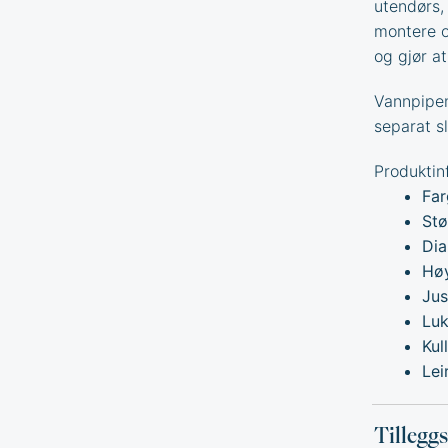
utendørs,
montere o
og gjør at
Vannpipen
separat sl
Produktin
Far
Stø
Dia
Høy
Jus
Lu
Kul
Lei
Tillegg