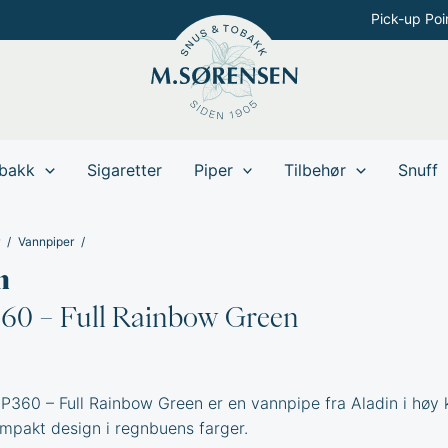
Pick-up Poi
bakk
Sigaretter
Piper
Tilbehør
Snuff
Vannpiper
n
0 – Full Rainbow Green
P360 – Full Rainbow Green er en vannpipe fra Aladin i høy k
mpakt design i regnbuens farger.