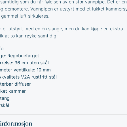
 samtidig som du får følelsen av en stor vannpipe. Det er en
g demontere. Vannpipen er utstyrt med et lukket kammers
 gammel luft sirkuleres.
 er utstyrt med en én slange, men du kan kjøpe en ekstra
ik at to kan røyke samtidig.
fo:
ge: Regnbuefarget
rrelse: 36 cm uten skål
meter ventilkule: 10 mm
kvalitets V2A rustfritt stål
terbar diffuser
kket kammer
ltang
rskål
sinformasjon