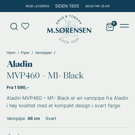
Hopp
SIDEN 1905
RASK LEVERING
SNUS FRA 35 KR
rett
til
Products
innholdet
search
Main
Men
Hjem
Piper
Vannpiper
Aladin
MVP460 – M1- Black
Fra 1 590,-
Aladin MVP460 – M1- Black er en vannpipe fra Aladin
i høy kvalitet med et kompakt design i svart farge.
Vannpipe
46 cm
Svart