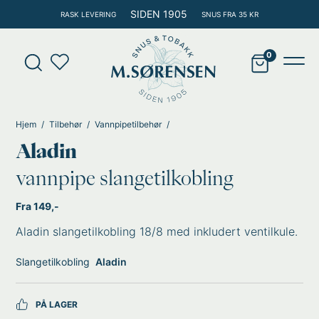
Hopp
SIDEN 1905
RASK LEVERING
SNUS FRA 35 KR
rett
til
Products
innholdet
search
Main
Men
Hjem
Tilbehør
Vannpipetilbehør
Aladin
vannpipe slangetilkobling
Fra 149,-
Aladin slangetilkobling 18/8 med inkludert ventilkule.
Slangetilkobling
Aladin
PÅ LAGER