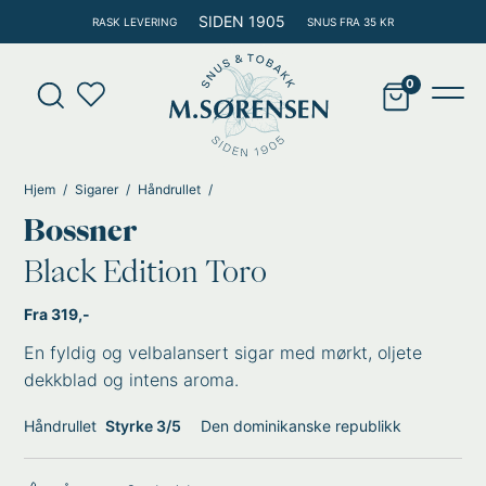
Hopp
SIDEN 1905
RASK LEVERING
SNUS FRA 35 KR
rett
til
Products
innholdet
search
Main
Men
Hjem
Sigarer
Håndrullet
Bossner
Black Edition Toro
Fra 319,-
En fyldig og velbalansert sigar med mørkt, oljete
dekkblad og intens aroma.
Håndrullet
Styrke 3/5
Den dominikanske republikk