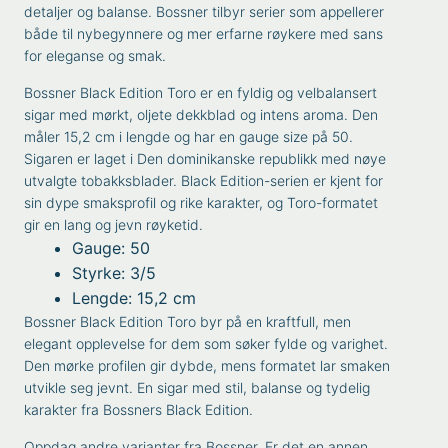
detaljer og balanse. Bossner tilbyr serier som appellerer
både til nybegynnere og mer erfarne røykere med sans
for eleganse og smak.
Bossner Black Edition Toro er en fyldig og velbalansert
sigar med mørkt, oljete dekkblad og intens aroma. Den
måler 15,2 cm i lengde og har en gauge size på 50.
Sigaren er laget i Den dominikanske republikk med nøye
utvalgte tobakksblader. Black Edition-serien er kjent for
sin dype smaksprofil og rike karakter, og Toro-formatet
gir en lang og jevn røyketid.
Gauge: 50
Styrke: 3/5
Lengde: 15,2 cm
Bossner Black Edition Toro byr på en kraftfull, men
elegant opplevelse for dem som søker fylde og varighet.
Den mørke profilen gir dybde, mens formatet lar smaken
utvikle seg jevnt. En sigar med stil, balanse og tydelig
karakter fra Bossners Black Edition.
Oppdag andre varianter fra
Bossner
. Er det en annen