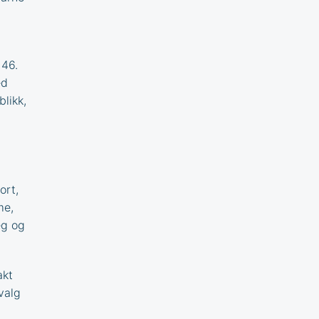
 46.
ed
likk,
ort,
me,
eg og
akt
tvalg