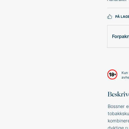
PÅ LAG
Forpak
Kun 
avhe
Beskriv
Bossner e
tobakkskul
kombinere
dyktige ru