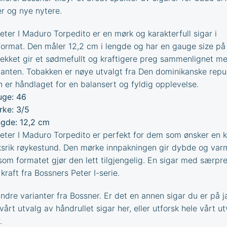
er og nye nytere.
eter I Maduro Torpedito er en mørk og karakterfull sigar i
ormat. Den måler 12,2 cm i lengde og har en gauge size på
kket gir et sødmefullt og kraftigere preg sammenlignet m
ianten. Tobakken er nøye utvalgt fra Den dominikanske repub
n er håndlaget for en balansert og fyldig opplevelse.
ge: 46
rke: 3/5
gde: 12,2 cm
eter I Maduro Torpedito er perfekt for dem som ønsker en k
rik røykestund. Den mørke innpakningen gir dybde og var
som formatet gjør den lett tilgjengelig. En sigar med særpr
kraft fra Bossners Peter I-serie.
dre varianter fra
Bossner
. Er det en annen sigar du er på j
 vårt utvalg av
håndrullet sigar
her, eller utforsk hele vårt u
.