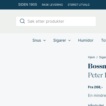
Hopp
SIDEN 1905
RASK LEVERING
STØRST UTVALG
rett
til
Products
innholdet
search
Snus
Sigarer
Humidor
To
Hjem
Sigar
Bossn
Peter
Fra 268,-
En mindre
Håndrullet