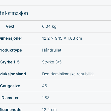
sinformasjon
Vekt
0,04 kg
Dimensjoner
12,2 × 9,15 × 1,83 cm
Produkttype
Håndrullet
Styrke 1-5
Styrke 3/5
oduksjonsland
Den dominikanske republikk
Gaugesize
46
Diameter
1,83
Sigarlengde
12,2 cm