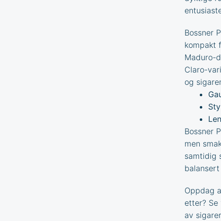
entusiast
Bossner P
kompakt f
Maduro-de
Claro-var
og sigare
Gau
Sty
Len
Bossner P
men smaks
samtidig 
balansert 
Oppdag an
etter? Se
av
sigarer