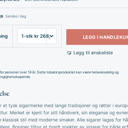
Sendes i dag
ER
ning
LEGG I HANDLEKU
Legg til ønskeliste
for personer over 18 år. Dette tobakksproduktet kan være helseskadelig og
ngighetsskapende.
else
r et tysk sigarmerke med lange tradisjoner og røtter i europ
tur. Merket er kjent for sitt håndverk, sin eleganse og evnen
 klassisk stil med moderne smaker. Alle sigarer lages for h
llere. Bossner tilbyr et bredt spekter av sigarer for både er