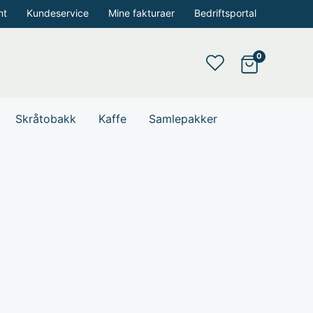
nt
Kundeservice
Mine fakturaer
Bedriftsportal
Skråtobakk
Kaffe
Samlepakker