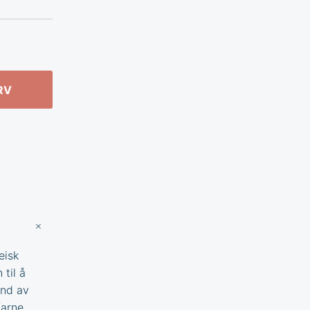
RV
eisk
 til å
ånd av
farne