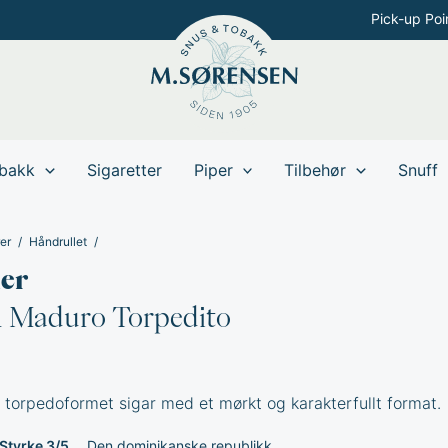
Pick-up Poi
bakk
Sigaretter
Piper
Tilbehør
Snuff
er
Håndrullet
er
 1 Maduro Torpedito
 torpedoformet sigar med et mørkt og karakterfullt format.
Styrke 3/5
Den dominikanske republikk