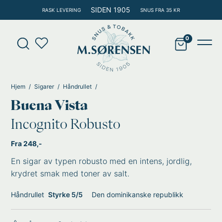
Hopp
SIDEN 1905
RASK LEVERING
SNUS FRA 35 KR
rett
til
Products
innholdet
search
Main
Men
Hjem
Sigarer
Håndrullet
Buena Vista
Incognito Robusto
Fra 248,-
En sigar av typen robusto med en intens, jordlig,
krydret smak med toner av salt.
Håndrullet
Styrke 5/5
Den dominikanske republikk