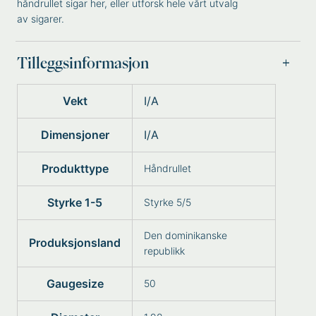
håndrullet sigar
her, eller utforsk hele vårt utvalg
av
sigarer
.
Tilleggsinformasjon
Vekt
I/A
Dimensjoner
I/A
Produkttype
Håndrullet
Styrke 1-5
Styrke 5/5
Den dominikanske
Produksjonsland
republikk
Gaugesize
50