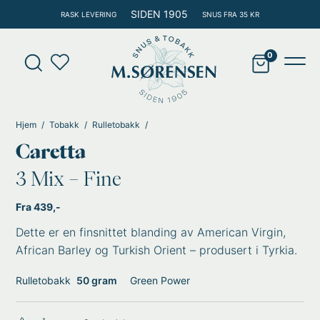
Hopp
SIDEN 1905
RASK LEVERING
SNUS FRA 35 KR
rett
til
Products
innholdet
search
Main
Men
Hjem
Tobakk
Rulletobakk
Caretta
3 Mix – Fine
Fra 439,-
Dette er en finsnittet blanding av American Virgin,
African Barley og Turkish Orient – produsert i Tyrkia.
Rulletobakk
50 gram
Green Power