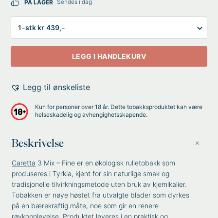
Sendes i dag
PÅ LAGER
Antall
LEGG I HANDLEKURV
Legg til ønskeliste
Kun for personer over 18 år. Dette tobakksproduktet kan være
helseskadelig og avhengighetsskapende.
Beskrivelse
Caretta
3 Mix – Fine er en økologisk rulletobakk som
produseres i Tyrkia, kjent for sin naturlige smak og
tradisjonelle tilvirkningsmetode uten bruk av kjemikalier.
Tobakken er nøye høstet fra utvalgte blader som dyrkes
på en bærekraftig måte, noe som gir en renere
røykopplevelse. Produktet leveres i en praktisk og