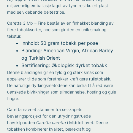
miljøvennlig emballasje laget av tynn resirkulert plast
med selvklebende beltestripe.
Caretta 3 Mix – Fine består av en finhakket blanding av
flere tobakksorter, noe som gir den en unik smak og
tekstur.
Innhold: 50 gram tobakk per pose
Blanding: American Virgin, African Barley
og Turkish Orient
Sertifisering: Økologisk dyrket tobakk
Denne blandingen gir en fyldig og sterk smak som
appellerer til de som foretrekker kraftigere rulletobakk.
De naturlige dyrkingsmetodene kan bidra til å redusere
uønskede bivirkninger som slimdannelse, hosting og gule
fingre.
Caretta navnet stammer fra selskapets
bevaringsprosjekt for den utrydningstruede
havskilpadden
Caretta caretta
i Middelhavet. Denne
tobakken kombinerer kvalitet, bærekraft og