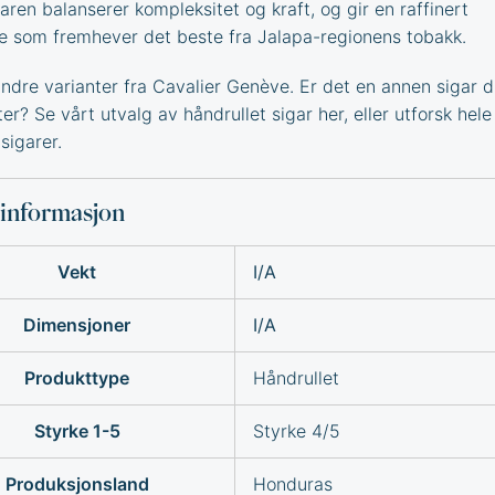
aren balanserer kompleksitet og kraft, og gir en raffinert
e som fremhever det beste fra Jalapa-regionens tobakk.
dre varianter fra
Cavalier Genève
. Er det en annen sigar d
tter? Se vårt utvalg av
håndrullet sigar
her, eller utforsk hele
v
sigarer
.
sinformasjon
Vekt
I/A
Dimensjoner
I/A
Produkttype
Håndrullet
Styrke 1-5
Styrke 4/5
Produksjonsland
Honduras