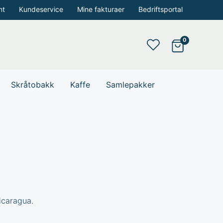
nt
Kundeservice
Mine fakturaer
Bedriftsportal
Skråtobakk
Kaffe
Samlepakker
icaragua.