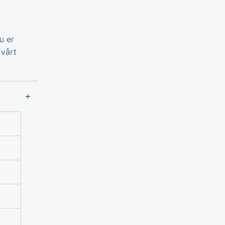
u er
 vårt