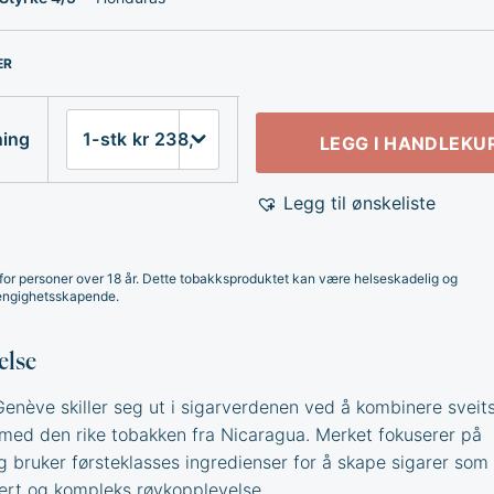
ER
ning
LEGG I HANDLEKU
Legg til ønskeliste
for personer over 18 år. Dette tobakksproduktet kan være helseskadelig og
ngighetsskapende.
else
Genève skiller seg ut i sigarverdenen ved å kombinere sveits
 med den rike tobakken fra Nicaragua. Merket fokuserer på
og bruker førsteklasses ingredienser for å skape sigarer som 
ert og kompleks røykopplevelse.