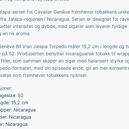
Jalapa-serien fra Cavalier Genève fremhever tobakkens unik
 fra Jalapa-regionen i Nicaragua. Serien er designet for røy
etter intensitet og dybde, med sigarer som leverer fyldige
 en rik aroma.
Genève BII Viso Jalapa Torpedo måler 15,2 cm i lengde og h
 på 52. Produsenten benytter nicaraguansk tobakk til wrap
 filler, som sammen skaper en sigar med balansert styrke o
pedo-formatet, med sin spissede ende, gir en mer konsentr
velse som fremhever tobakkens nyanser.
joner:
gesize: 52
gde: 15,2 cm
pper: Nicaragua
der: Nicaragua
ler: Nicaragua