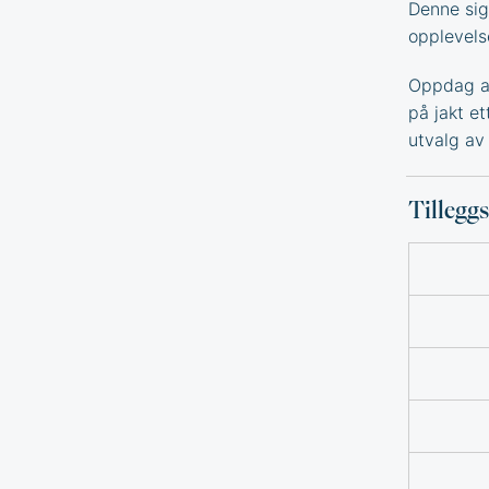
Denne sig
opplevels
Oppdag an
på jakt e
utvalg a
Tillegg