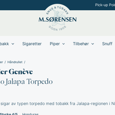
Pick-up Poi
bakk
Sigaretter
Piper
Tilbehør
Snuff
er
Håndrullet
ier Genève
so Jalapa Torpedo
g sigar av typen torpedo med tobakk fra Jalapa-regionen i N
Styrke 4/5
Honduras