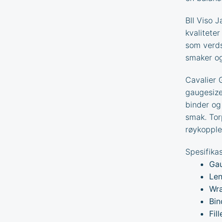
BII Viso 
kvaliteter
som verds
smaker og
Cavalier 
gaugesize
binder og
smak. Tor
røykopple
Spesifikas
Gau
Len
Wra
Bin
Fil