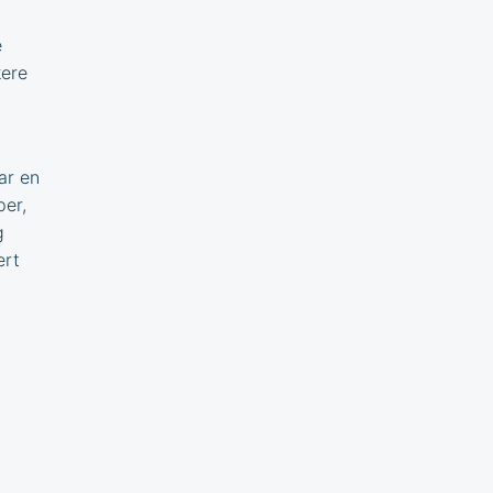
e
kere
ar en
per,
g
ert