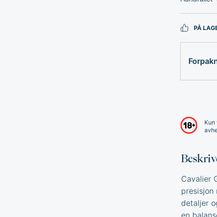
PÅ LAG
Forpak
Kun 
avhe
Beskriv
Cavalier 
presisjon
detaljer 
en balans