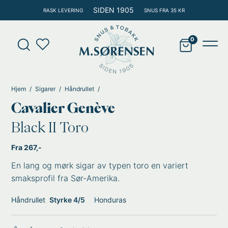
Hopp
SIDEN 1905
RASK LEVERING
SNUS FRA 35 KR
rett
til
Products
innholdet
search
Main
Men
Hjem
Sigarer
Håndrullet
Cavalier Genève
Black II Toro
Fra 267,-
En lang og mørk sigar av typen toro en variert
smaksprofil fra Sør-Amerika.
Håndrullet
Styrke 4/5
Honduras