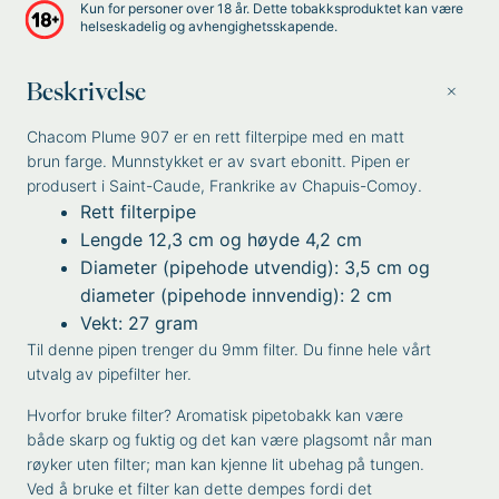
Kun for personer over 18 år. Dette tobakksproduktet kan være
helseskadelig og avhengighetsskapende.
Beskrivelse
Chacom Plume 907 er en rett filterpipe med en matt
brun farge. Munnstykket er av svart ebonitt. Pipen er
produsert i Saint-Caude, Frankrike av Chapuis-Comoy.
Rett filterpipe
Lengde 12,3 cm og høyde 4,2 cm
Diameter (pipehode utvendig): 3,5 cm og
diameter (pipehode innvendig): 2 cm
Vekt: 27 gram
Til denne pipen trenger du 9mm filter. D
u finne hele
vårt
utvalg av pipefilter her
.
Hvorfor bruke filter? Aromatisk pipetobakk kan være
både skarp og fuktig og det kan være plagsomt når man
røyker uten filter; man kan kjenne lit ubehag på tungen.
Ved å bruke et filter kan dette dempes fordi det