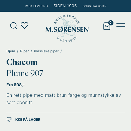
Hopp
SIDEN 1905
RASK LEVERING
SNUS FRA 35 KR
rett
til
Products
innholdet
search
Main
Men
Hjem
Piper
Klassiske piper
Chacom
Plume 907
Fra 898,-
En rett pipe med matt brun farge og munnstykke av
sort ebonitt.
IKKE PÅ LAGER