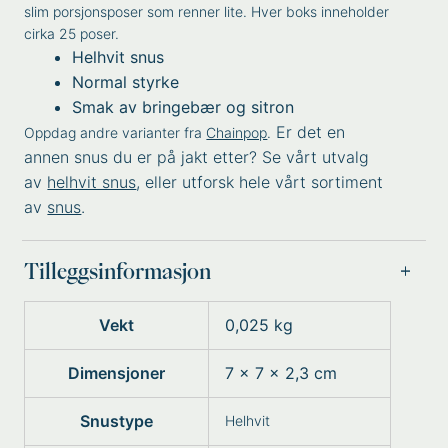
slim porsjonsposer som renner lite. Hver boks inneholder
cirka 25 poser.
Helhvit snus
Normal styrke
Smak av bringebær og sitron
Er det en
Oppdag andre varianter fra
Chainpop
.
annen snus du er på jakt etter? Se vårt utvalg
av
helhvit snus
, eller utforsk hele vårt sortiment
av
snus
.
Tilleggsinformasjon
Vekt
0,025 kg
Dimensjoner
7 × 7 × 2,3 cm
Snustype
Helhvit