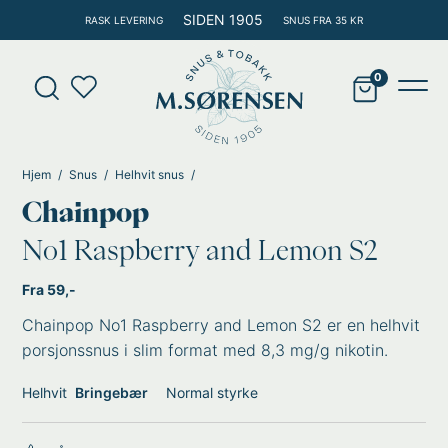
Hopp
SIDEN 1905
RASK LEVERING
SNUS FRA 35 KR
rett
til
Products
innholdet
search
Main
Men
Hjem
Snus
Helhvit snus
Chainpop
No1 Raspberry and Lemon S2
Fra 59,-
Chainpop No1 Raspberry and Lemon S2 er en helhvit
porsjonssnus i slim format med 8,3 mg/g nikotin.
Helhvit
Bringebær
Normal styrke