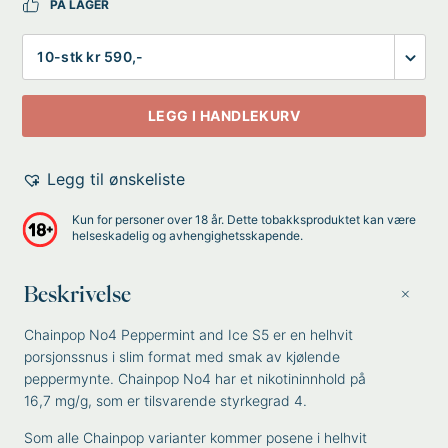
PÅ LAGER
Antall
LEGG I HANDLEKURV
Legg til ønskeliste
Kun for personer over 18 år. Dette tobakksproduktet kan være
helseskadelig og avhengighetsskapende.
Beskrivelse
Chainpop No4 Peppermint and Ice S5 er en helhvit
porsjonssnus i slim format med smak av kjølende
peppermynte. Chainpop No4 har et nikotininnhold på
16,7 mg/g, som er tilsvarende styrkegrad 4.
Som alle Chainpop varianter kommer posene i helhvit