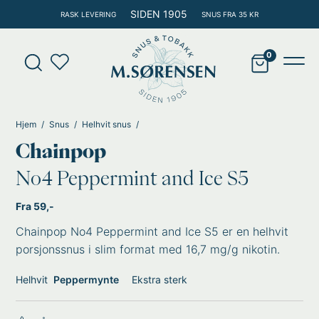
Hopp
SIDEN 1905
RASK LEVERING
SNUS FRA 35 KR
rett
til
Products
innholdet
search
Main
Men
Hjem
Snus
Helhvit snus
Chainpop
No4 Peppermint and Ice S5
Fra 59,-
Chainpop No4 Peppermint and Ice S5 er en helhvit
porsjonssnus i slim format med 16,7 mg/g nikotin.
Helhvit
Peppermynte
Ekstra sterk