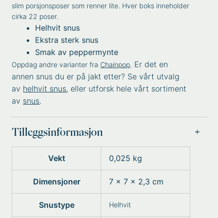
slim porsjonsposer som renner lite. Hver boks inneholder
cirka 22 poser.
Helhvit snus
Ekstra sterk snus
Smak av peppermynte
Er det en
Oppdag andre varianter fra
Chainpop
.
annen snus du er på jakt etter? Se vårt utvalg
av
helhvit snus
, eller utforsk hele vårt sortiment
av
snus
.
Tilleggsinformasjon
Vekt
0,025 kg
Dimensjoner
7 × 7 × 2,3 cm
Snustype
Helhvit