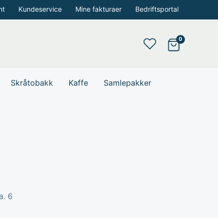
nt
Kundeservice
Mine fakturaer
Bedriftsportal
Skråtobakk
Kaffe
Samlepakker
a. 6