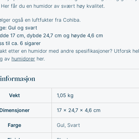
. Her får du en humidor av svært høy kvalitet.
lger også en luftfukter fra Cohiba.
ge: Gul og svart
dde 17 cm, dybde 24,7 cm og høyde 4,6 cm
ss til ca. 6 sigarer
jakt etter en humidor med andre spesifikasjoner? Utforsk he
lg av
humidorer
her.
sinformasjon
Vekt
1,05 kg
Dimensjoner
17 × 24,7 × 4,6 cm
Farge
Gul, Svart