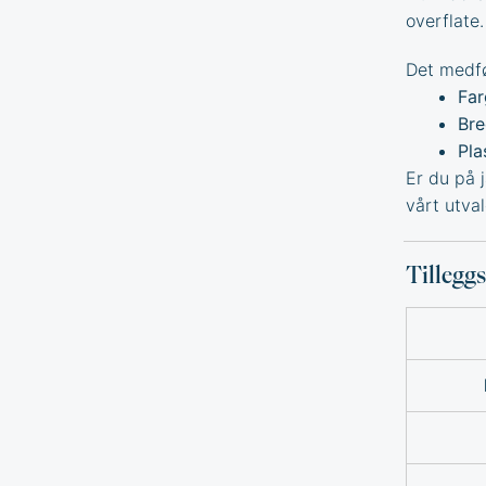
overflate
Det medfø
Far
Bre
Pla
Er du på 
vårt utva
Tillegg