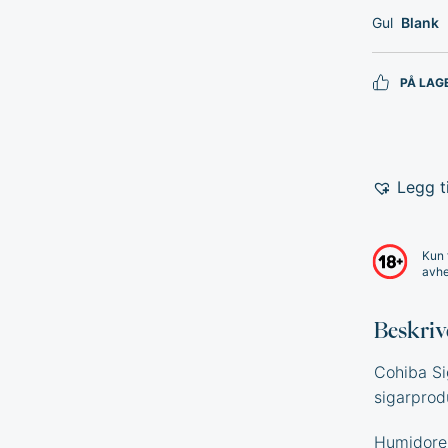
Gul
Blank
PÅ LAG
Legg ti
Kun 
avhe
Beskriv
Cohiba Si
sigarprod
Humidoren