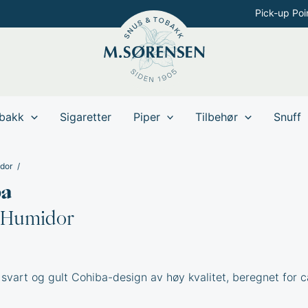
Pick-up Poi
bakk
Sigaretter
Piper
Tilbehør
Snuff
dor
ba
s Humidor
svart og gult Cohiba-design av høy kvalitet, beregnet for c