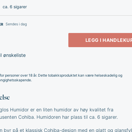
ca. 6 sigarer
Sendes i dag
ER
LEGG I HANDLEKU
l ønskeliste
for personer over 18 år. Dette tobakksproduktet kan være helseskadelig og
ngighetsskapende.
else
glos Humidor er en liten humidor av høy kvalitet fra
usenten Cohiba. Humidoren har plass til ca. 6 sigarer.
 byr på et klassisk Cohiba-design med en glatt og glansfyl