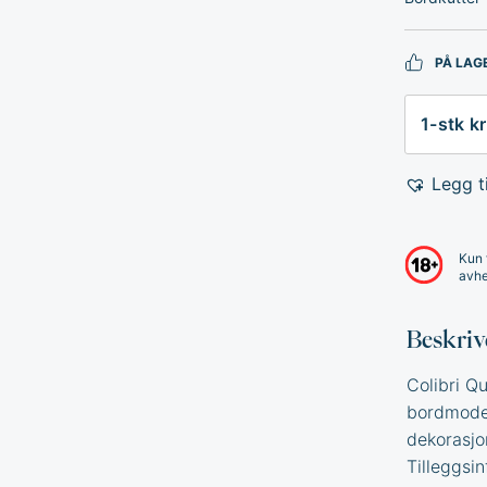
PÅ LAG
Antall
Legg ti
Kun 
avhe
Beskriv
Colibri Qu
bordmodel
dekorasjo
Tilleggsi