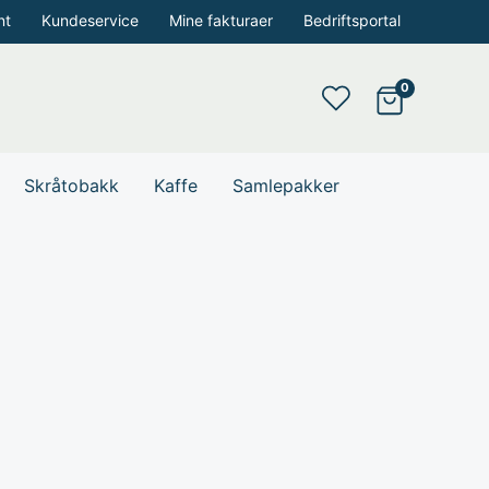
nt
Kundeservice
Mine fakturaer
Bedriftsportal
Skråtobakk
Kaffe
Samlepakker