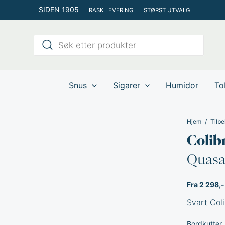
Hopp
SIDEN 1905
RASK LEVERING
STØRST UTVALG
rett
til
Products
innholdet
search
Snus
Sigarer
Humidor
To
Hjem
Tilbe
Colib
Quasar
Fra 2 298,-
Svart Coli
Bordkutter