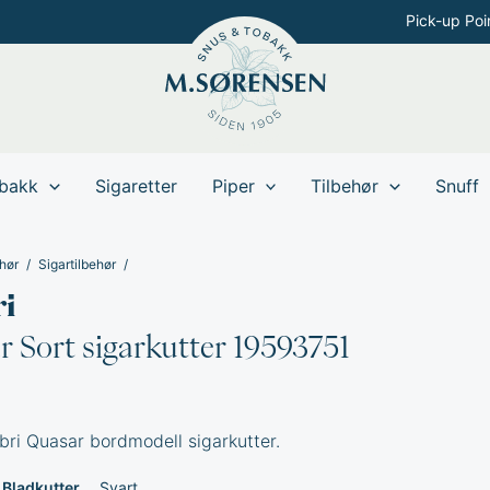
Pick-up Poi
bakk
Sigaretter
Piper
Tilbehør
Snuff
hør
Sigartilbehør
ri
 Sort sigarkutter 19593751
bri Quasar bordmodell sigarkutter.
Bladkutter
Svart