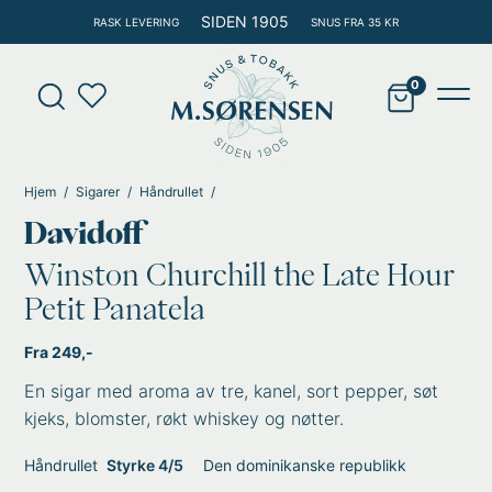
Hopp
SIDEN 1905
RASK LEVERING
SNUS FRA 35 KR
rett
til
Products
innholdet
search
Main
Men
Hjem
Sigarer
Håndrullet
Davidoff
Winston Churchill the Late Hour
Petit Panatela
Fra 249,-
En sigar med aroma av tre, kanel, sort pepper, søt
kjeks, blomster, røkt whiskey og nøtter.
Håndrullet
Styrke 4/5
Den dominikanske republikk