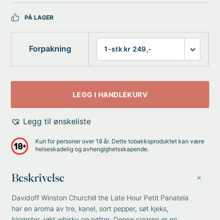
PÅ LAGER
Forpakning
LEGG I HANDLEKURV
Legg til ønskeliste
Kun for personer over 18 år. Dette tobakksproduktet kan være
helseskadelig og avhengighetsskapende.
Beskrivelse
Davidoff Winston Churchill the Late Hour Petit Panatela
har en aroma av tre, kanel, sort pepper, søt kjeks,
blomster, røkt whisky og nøtter. Denne sigaren er en