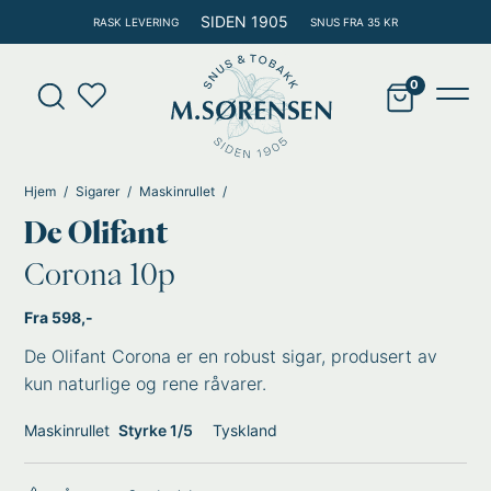
Hopp
SIDEN 1905
RASK LEVERING
SNUS FRA 35 KR
rett
til
Products
innholdet
search
Main
Men
Hjem
Sigarer
Maskinrullet
De Olifant
Corona 10p
Fra 598,-
De Olifant Corona er en robust sigar, produsert av
kun naturlige og rene råvarer.
Maskinrullet
Styrke 1/5
Tyskland