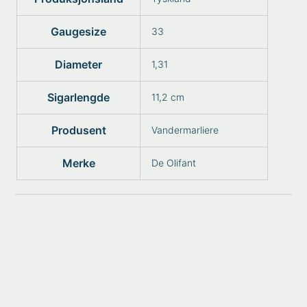
Gaugesize
33
Diameter
1,31
Sigarlengde
11,2 cm
Produsent
Vandermarliere
Merke
De Olifant