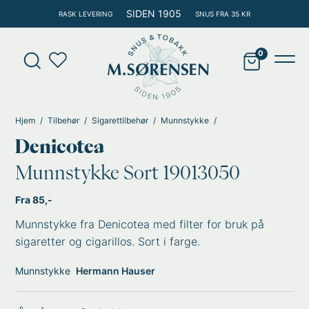
Hopp
SIDEN 1905
RASK LEVERING
SNUS FRA 35 KR
rett
til
Products
innholdet
search
Main
Men
Hjem
Tilbehør
Sigarettilbehør
Munnstykke
Denicotea
Munnstykke Sort 19013050
Fra 85,-
Munnstykke fra Denicotea med filter for bruk på
sigaretter og cigarillos. Sort i farge.
Munnstykke
Hermann Hauser