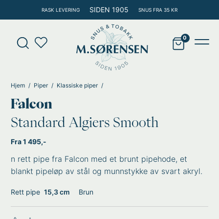
Hopp
SIDEN 1905
RASK LEVERING
SNUS FRA 35 KR
rett
til
Products
innholdet
search
Main
Men
Hjem
Piper
Klassiske piper
Falcon
Standard Algiers Smooth
Fra 1 495,-
n rett pipe fra Falcon med et brunt pipehode, et
blankt pipeløp av stål og munnstykke av svart akryl.
Rett pipe
15,3 cm
Brun