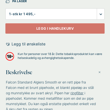
PÅ LAGER
Antall
LEGG I HANDLEKURV
Legg til ønskeliste
Kun for personer over 18 år. Dette tobakksproduktet kan være
helseskadelig og avhengighetsskapende.
Beskrivelse
Falcon Standard Algiers Smooth er en rett pipe fra
Falcon med et brunt pipehode, et blankt pipeløp av stål
og munnstykke av svart akryl. Pipen har
ringfilter
i
pipehodet. Kommer med metallfilter som en del av pipe
munnstykket. Du kan også erstatte pipehodet enkelt ved
å skru det fra resten av pipen.