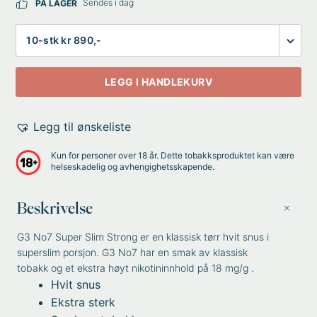
Sendes i dag
PÅ LAGER
Antall
LEGG I HANDLEKURV
Legg til ønskeliste
Kun for personer over 18 år. Dette tobakksproduktet kan være
helseskadelig og avhengighetsskapende.
Beskrivelse
G3 No7 Super Slim Strong er en klassisk tørr hvit snus i
superslim porsjon. G3 No7 har en smak av klassisk
tobakk og et ekstra høyt nikotininnhold på 18 mg/g .
Hvit snus
Ekstra sterk