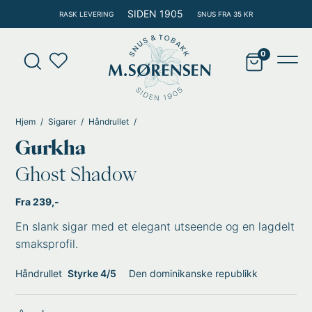
Hopp
SIDEN 1905
RASK LEVERING
SNUS FRA 35 KR
rett
til
Products
innholdet
search
Main
Men
Hjem
Sigarer
Håndrullet
Gurkha
Ghost Shadow
Fra 239,-
En slank sigar med et elegant utseende og en lagdelt
smaksprofil.
Håndrullet
Styrke 4/5
Den dominikanske republikk