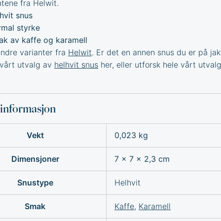
ntene fra Helwit.
hvit snus
mal styrke
k av kaffe og karamell
dre varianter fra
Helwit
. Er det en annen snus du er på jak
 vårt utvalg av
helhvit snus
her, eller utforsk hele vårt utval
sinformasjon
Vekt
0,023 kg
Dimensjoner
7 × 7 × 2,3 cm
Snustype
Helhvit
Smak
Kaffe
,
Karamell