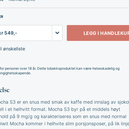
ER
LEGG I HANDLEKU
l ønskeliste
for personer over 18 år. Dette tobakksproduktet kan være helseskadelig og
ngighetsskapende.
else
cha S3 er en snus med smak av kaffe med innslag av sjoko
ll i et helhvitt format. Mocha S3 byr på et middels høyt
nhold på 9 mg/g og karakteriseres som en snus med normal
elwit Mocha kommer i helhvite slim porsjonsposer, på lik lin