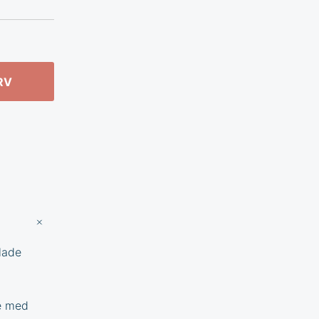
RV
lade
je med