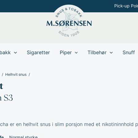
Pick-up Poi
bakk
Sigaretter
Piper
Tilbehør
Snuff
Helhvit snus
t
 S3
ha er en helhvit snus i slim porsjon med et nikotininnhold 
fe
Normal styrke