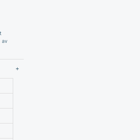
t
g av