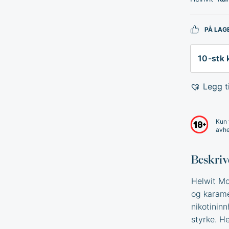
PÅ LAG
Antall
Legg ti
Kun 
avhe
Beskriv
Helwit Mo
og karame
nikotinin
styrke. H