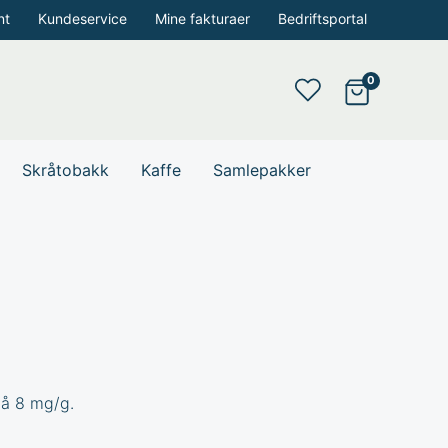
nt
Kundeservice
Mine fakturaer
Bedriftsportal
Skråtobakk
Kaffe
Samlepakker
på 8 mg/g.