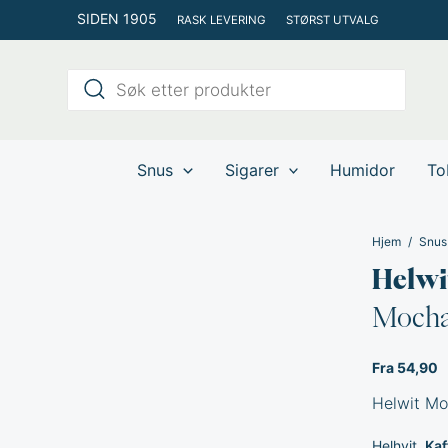
Hopp
SIDEN 1905
RASK LEVERING
STØRST UTVALG
rett
til
Products
innholdet
search
Snus
Sigarer
Humidor
To
Hjem
Snus
Helwi
Mocha
Fra 54,90
Helwit Moc
Helhvit
Kaf