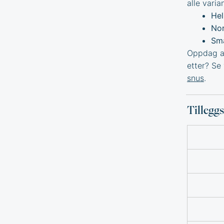
alle varia
Hel
Nor
Sma
Oppdag an
etter? Se
snus
.
Tillegg