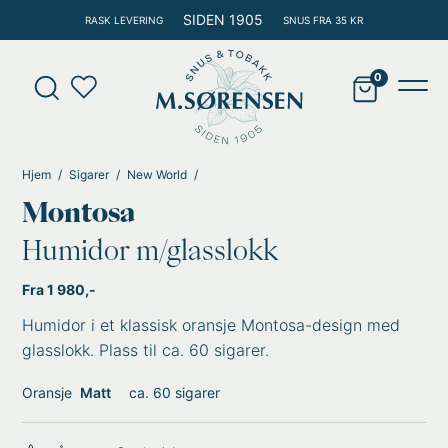
Hopp
SIDEN 1905
RASK LEVERING
SNUS FRA 35 KR
rett
til
Products
innholdet
search
Main
Men
Hjem
Sigarer
New World
Montosa
Humidor m/glasslokk
Fra 1 980,-
Humidor i et klassisk oransje Montosa-design med
glasslokk. Plass til ca. 60 sigarer.
Oransje
Matt
ca. 60 sigarer