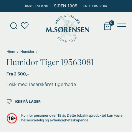
Hopp
SIDEN 1905
RASK LEVERING
SNUS FRA 35 KR
rett
til
Products
innholdet
search
Main
Men
Hjem
Humidor
Humidor Tiger 19563081
Fra 2 500,-
Lokk med laserskåret tigerhode
IKKE PÅ LAGER
Kun for personer over 18 år. Dette tobakksproduktet kan være
helseskadelig og avhengighetsskapende.