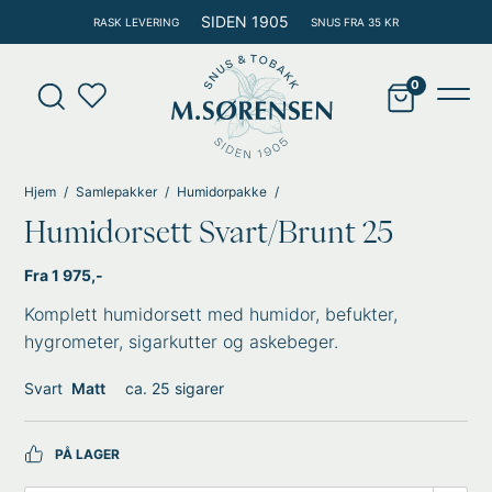
Hopp
SIDEN 1905
RASK LEVERING
SNUS FRA 35 KR
rett
til
Products
innholdet
search
Main
Men
Hjem
Samlepakker
Humidorpakke
Humidorsett Svart/Brunt 25
Fra 1 975,-
Komplett humidorsett med humidor, befukter,
hygrometer, sigarkutter og askebeger.
Svart
Matt
ca. 25 sigarer
PÅ LAGER