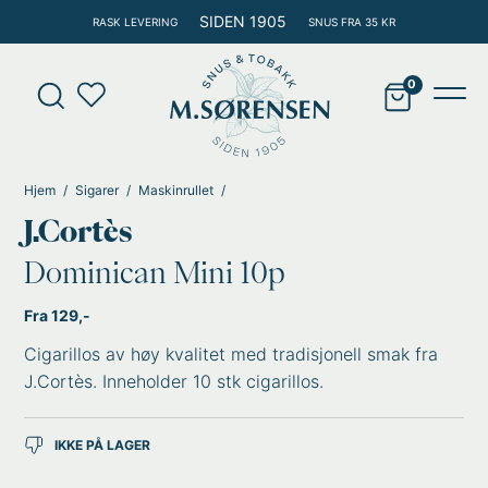
Hopp
SIDEN 1905
RASK LEVERING
SNUS FRA 35 KR
rett
til
Products
innholdet
search
Main
Men
Hjem
Sigarer
Maskinrullet
J.Cortès
Dominican Mini 10p
Fra 129,-
Cigarillos av høy kvalitet med tradisjonell smak fra
J.Cortès. Inneholder 10 stk cigarillos.
IKKE PÅ LAGER