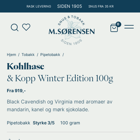
Hopp
SIDEN 1905
RASK LEVERING
SNUS FRA 35 KR
rett
til
Products
innholdet
search
Main
Men
Hjem
Tobakk
Pipetobakk
Kohlhase
& Kopp Winter Edition 100g
Fra 919,-
Black Cavendish og Virginia med aromaer av
mandarin, kanel og mørk sjokolade.
Pipetobakk
Styrke 3/5
100 gram