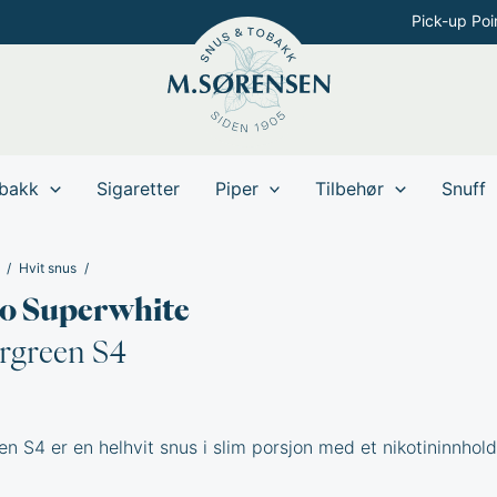
Pick-up Poi
bakk
Sigaretter
Piper
Tilbehør
Snuff
Hvit snus
o Superwhite
rgreen S4
n S4 er en helhvit snus i slim porsjon med et nikotininnhol