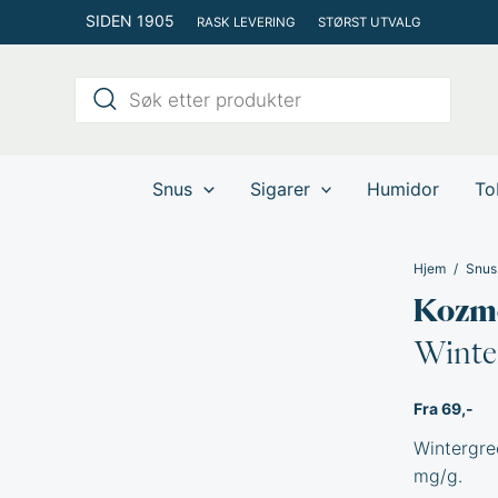
Hopp
SIDEN 1905
RASK LEVERING
STØRST UTVALG
rett
til
Products
innholdet
search
Snus
Sigarer
Humidor
To
Hjem
Snus
Kozm
Winte
Fra 69,-
Wintergree
mg/g.