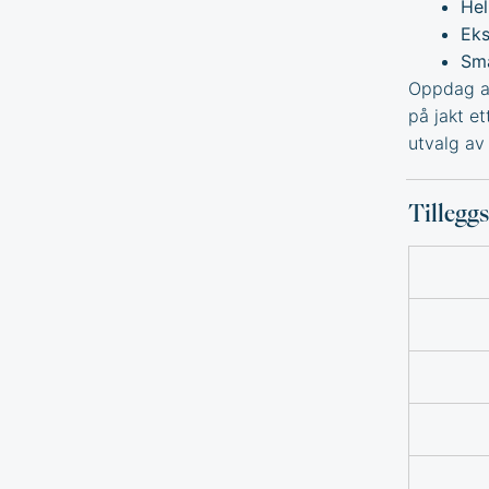
Hel
Eks
Sma
Oppdag an
på jakt e
utvalg a
Tillegg