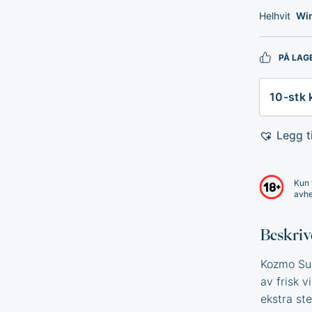
Helhvit
Wi
PÅ LAG
Antall
Legg ti
Kun 
avhe
Beskriv
Kozmo Sup
av frisk 
ekstra st