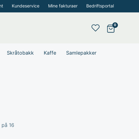
nt
Kundeservice
Mine fakturaer
Bedriftsportal
Skråtobakk
Kaffe
Samlepakker
d på 16