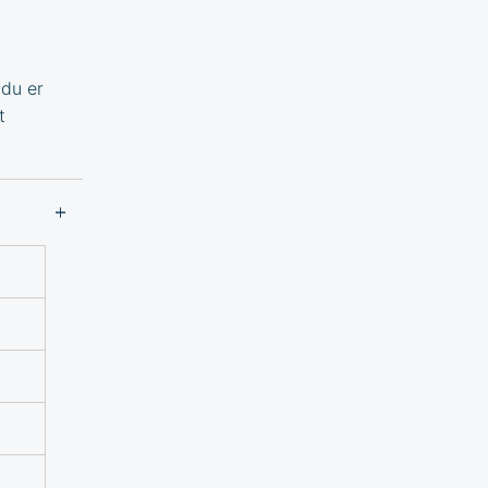
 du er
t