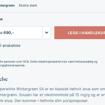
ntergreen
Ekstra sterk
ER
LEGG I HANDLEKU
l ønskeliste
for personer over 18 år. Dette tobakksproduktet kan være helseskadelig og
ngighetsskapende.
else
erwhite Wintergreen S4 er en klassisk helhvit snus som s
vintergrønn. Snusen har et nikotininnhold på 15 mg/g og er e
erk snus. Den kommer i helhvite slim porsjonsposer.