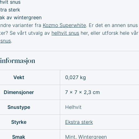
hvit snus
tra sterk
k av wintergreen
dre varianter fra
Kozmo Superwhite
. Er det en annen snus
tter? Se vårt utvalg av
helhvit snus
her, eller utforsk hele vår
v
snus
.
sinformasjon
Vekt
0,027 kg
Dimensjoner
7 × 7 × 2,3 cm
Snustype
Helhvit
Styrke
Ekstra sterk
Smak
Mint
,
Wintergreen