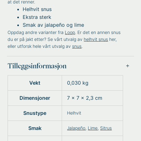
at det renner.
Helhvit snus
Ekstra sterk
Smak av jalapeño og lime
Oppdag andre varianter fra
Loop
. Er det en annen snus
du er på jakt etter? Se vårt utvalg av
helhvit snus
her,
eller utforsk hele vårt utvalg av
snus
.
Tilleggsinformasjon
Vekt
0,030 kg
Dimensjoner
7 × 7 × 2,3 cm
Snustype
Helhvit
Smak
Jalapeño
,
Lime
,
Sitrus