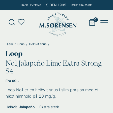
Hopp
SIDEN 1905
RASK LEVERING
SNUS FRA 35 KR
rett
til
Products
innholdet
search
Main
Men
Hjem
Snus
Helhvit snus
Loop
No1 Jalapeño Lime Extra Strong
S4
Fra 69,-
Loop No1 er en helhvit snus i slim porsjon med et
nikotininnhold på 20 mg/g.
Helhvit
Jalapeño
Ekstra sterk