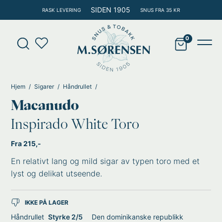
Hopp
SIDEN 1905
RASK LEVERING
SNUS FRA 35 KR
rett
til
Products
innholdet
search
Main
Men
Hjem
Sigarer
Håndrullet
Macanudo
Inspirado White Toro
Fra 215,-
En relativt lang og mild sigar av typen toro med et
lyst og delikat utseende.
IKKE PÅ LAGER
Håndrullet
Styrke 2/5
Den dominikanske republikk