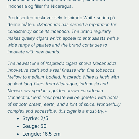
Indonesia og filler fra Nicaragua.
Produsenten beskriver selv Inspirado White-serien på
denne måten: «
Macanudo has earned a reputation for
consistency since its inception. The brand regularly
makes quality cigars which appeal to enthusiasts with a
wide range of palates and the brand continues to
innovate with new blends.
The newest line of Inspirado cigars shows Macanudo’s
innovative spirit and a real finesse with fine tobaccos.
Mellow to medium-bodied, Inspirado White is flush with
opulent long-fillers from Nicaragua, Indonesia and
Mexico, wrapped in a golden brown Ecuadorian
Connecticut leaf. Your palate will be greeted with notes
of smooth cream, earth, and a hint of spice. Wonderfully
complex and accessible, this cigar is a must-try.
»
Styrke: 2/5
Gauge: 50
Lengde: 16,5 cm