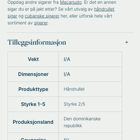
Oppdag andre sigarer fra
Macanudo
. Er det en annen
sigar du er på jakt etter? Se vårt utvalg av
håndrullet
sigar
og
cubanske sigarer
her, eller utforsk hele vårt
sortiment av
sigarer
.
Tilleggsinformasjon
Vekt
I/A
Dimensjoner
I/A
Produkttype
Håndrullet
Styrke 1-5
Styrke 2/5
Den dominikanske
Produksjonsland
republikk
50