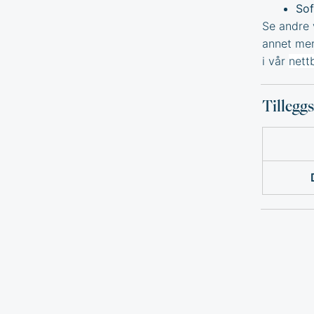
Sof
Se andre 
annet mer
i vår
nett
Tillegg