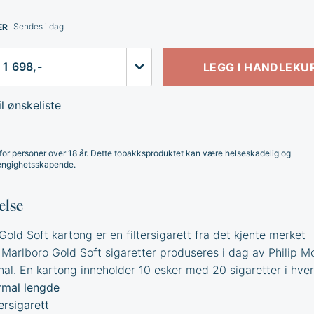
Sendes i dag
ER
LEGG I HANDLEKU
l ønskeliste
for personer over 18 år. Dette tobakksproduktet kan være helseskadelig og
ngighetsskapende.
else
old Soft kartong er en filtersigarett fra det kjente merket
 Marlboro Gold Soft sigaretter produseres i dag av Philip Mo
nal. En kartong inneholder 10 esker med 20 sigaretter i hver
mal lengde
tersigarett