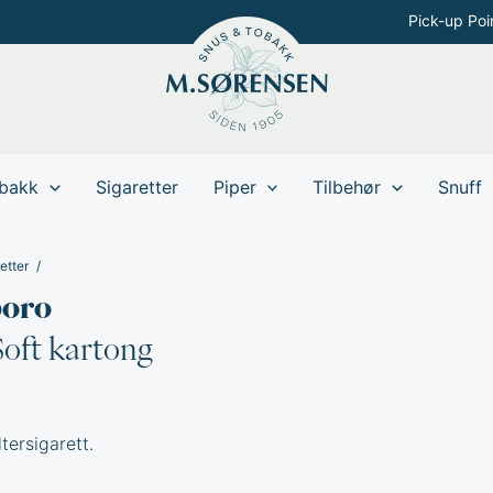
Pick-up Poi
bakk
Sigaretter
Piper
Tilbehør
Snuff
etter
boro
oft kartong
ltersigarett.