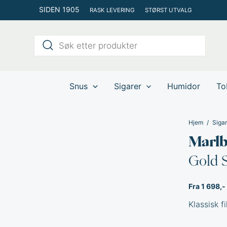
Hopp
SIDEN 1905
RASK LEVERING
STØRST UTVALG
rett
til
Products
innholdet
search
Snus
Sigarer
Humidor
To
Hjem
Sigar
Marl
Gold S
Fra 1 698,-
Klassisk fi