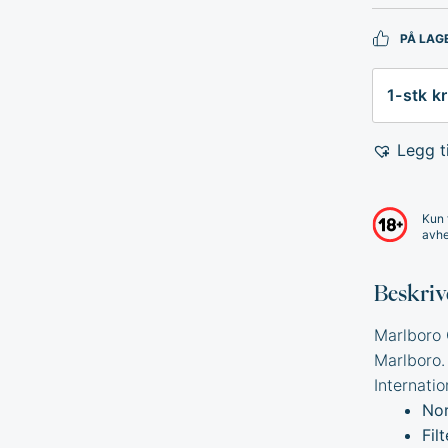
PÅ LAG
Antall
Legg ti
Kun 
avhe
Beskriv
Marlboro G
Marlboro.
Internatio
Nor
Fil