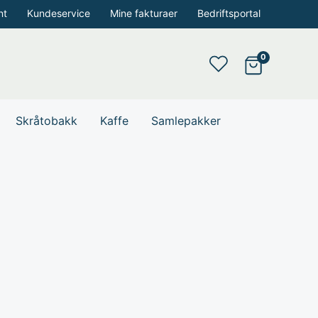
nt
Kundeservice
Mine fakturaer
Bedriftsportal
Skråtobakk
Kaffe
Samlepakker