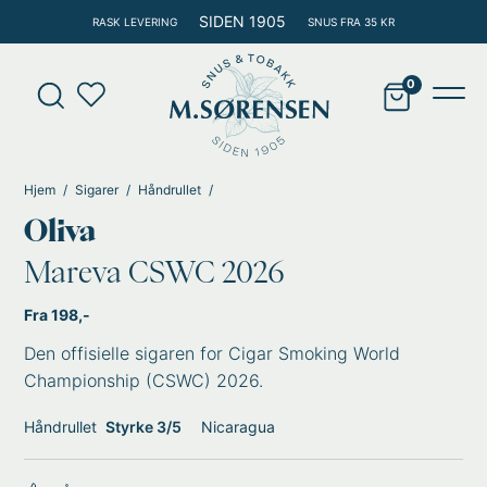
Hopp
SIDEN 1905
RASK LEVERING
SNUS FRA 35 KR
rett
til
Products
innholdet
search
Main
Men
Hjem
Sigarer
Håndrullet
Oliva
Mareva CSWC 2026
Fra 198,-
Den offisielle sigaren for Cigar Smoking World
Championship (CSWC) 2026.
Håndrullet
Styrke 3/5
Nicaragua