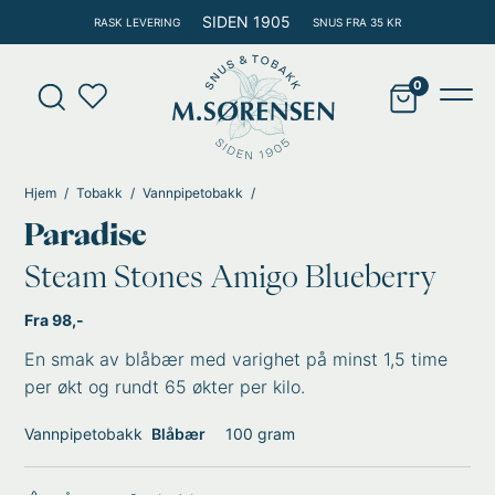
Hopp
SIDEN 1905
RASK LEVERING
SNUS FRA 35 KR
rett
til
Products
innholdet
search
Main
Men
Hjem
Tobakk
Vannpipetobakk
Paradise
Steam Stones Amigo Blueberry
Fra 98,-
En smak av blåbær med varighet på minst 1,5 time
per økt og rundt 65 økter per kilo.
Vannpipetobakk
Blåbær
100 gram