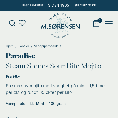
Hopp
SIDEN 1905
RASK LEVERING
SNUS FRA 35 KR
rett
til
Products
innholdet
search
Main
Men
Hjem
Tobakk
Vannpipetobakk
Paradise
Steam Stones Sour Bite Mojito
Fra 98,-
En smak av mojito med varighet på minst 1,5 time
per økt og rundt 65 økter per kilo.
Vannpipetobakk
Mint
100 gram