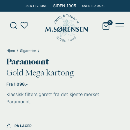
Hopp
SIDEN 1905
RASK LEVERING
SNUS FRA 35 KR
rett
til
Products
innholdet
search
Main
Men
Hjem
Sigaretter
Paramount
Gold Mega kartong
Fra 1 098,-
Klassisk filtersigarett fra det kjente merket
Paramount.
PÅ LAGER