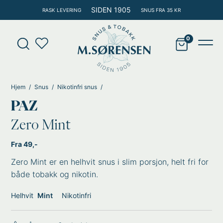
Hopp
SIDEN 1905
RASK LEVERING
SNUS FRA 35 KR
rett
til
Products
innholdet
search
Main
Men
Hjem
Snus
Nikotinfri snus
PAZ
Zero Mint
Fra 49,-
Zero Mint er en helhvit snus i slim porsjon, helt fri for
både tobakk og nikotin.
Helhvit
Mint
Nikotinfri