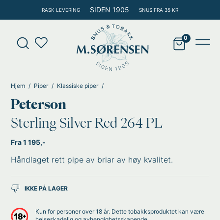
Hopp
SIDEN 1905
RASK LEVERING
SNUS FRA 35 KR
rett
til
Products
innholdet
search
Main
Men
Hjem
Piper
Klassiske piper
Peterson
Sterling Silver Red 264 PL
Fra 1 195,-
Håndlaget rett pipe av briar av høy kvalitet.
IKKE PÅ LAGER
Kun for personer over 18 år. Dette tobakksproduktet kan være
helseskadelig og avhengighetsskapende.